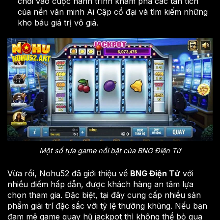
chơi vào cuộc hành trình khám phá các tàn tích
của nền văn minh Ai Cập cổ đại và tìm kiếm những
kho báu giá trị vô giá.
Một số tựa game nổi bật của BNG Điện Tử
Vừa rồi, Nohu52 đã giới thiệu về
BNG Điện Tử
với
nhiều điểm hấp dẫn, được khách hàng an tâm lựa
chọn tham gia. Đặc biệt, tại đây cung cấp nhiều sản
phẩm giải trí đặc sắc với tỷ lệ thưởng khủng. Nếu bạn
đam mê game quay hũ jackpot thì không thể bỏ qua