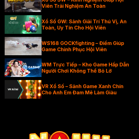
Viên Trải Nghiệm An Toàn
Xổ Số GW: Sảnh Giải Trí Thú Vị, An
Toàn, Uy Tín Cho Hội Viên
WS168 GOCKfighting – Điểm Giúp
Game Chinh Phục Hội Viên
WM Trực Tiếp – Kho Game Hấp Dẫn
Người Chơi Không Thể Bỏ Lỡ
VR Xổ Số – Sảnh Game Xanh Chín
Cho Anh Em Đam Mê Làm Giàu