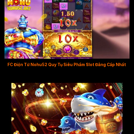
FC Điện Tử Nohu52 Quy Tụ Siêu Phẩm Slot Đẳng Cấp Nhất