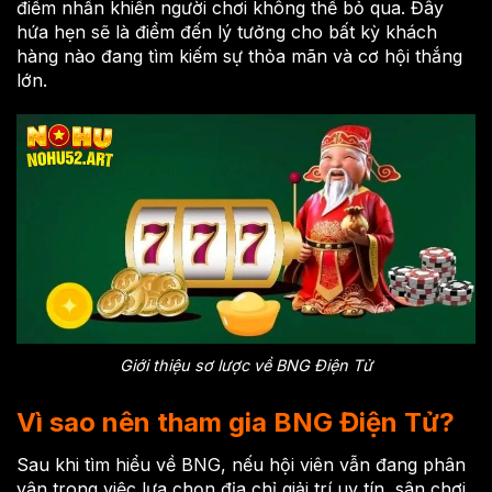
điểm nhấn khiến người chơi không thể bỏ qua. Đây
hứa hẹn sẽ là điểm đến lý tưởng cho bất kỳ khách
hàng nào đang tìm kiếm sự thỏa mãn và cơ hội thắng
lớn.
Giới thiệu sơ lược về BNG Điện Tử
Vì sao nên tham gia BNG Điện Tử?
Sau khi tìm hiểu về BNG, nếu hội viên vẫn đang phân
vân trong việc lựa chọn địa chỉ giải trí uy tín, sân chơi