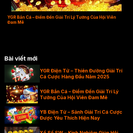
YGR Bắn Cá – Điểm Đến Giải Trí Lý Tưởng Của Hội Viên
Đam Mê
Bài viết mới
YGR Điện Tử – Thiên Đường Giải Trí
Cá Cược Hàng Đầu Năm 2025
YGR Bắn Cá – Điểm Đến Giải Trí Lý
Tưởng Của Hội Viên Đam Mê
YB Điện Từ – Sảnh Giải Trí Cá Cược
Được Yêu Thích Hiện Nay
Xổ Số SW – Kinh Nghiệm Giúp Hội