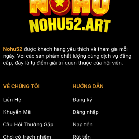
Nohu52
được khách hàng yêu thích và tham gia mỗi
ngày. Với các sản phẩm chất lượng cùng dịch vụ đẳng
cấp, đây là tụ điểm giải trí quen thuộc của hội viên.
VỀ CHÚNG TÔI
HƯỚNG DẪN
Liên Hệ
Đăng ký
Khuyến Mãi
Đăng nhập
Câu Hỏi Thường Gặp
Nạp tiền
Chơi có trách nhiệm
Rút tiền