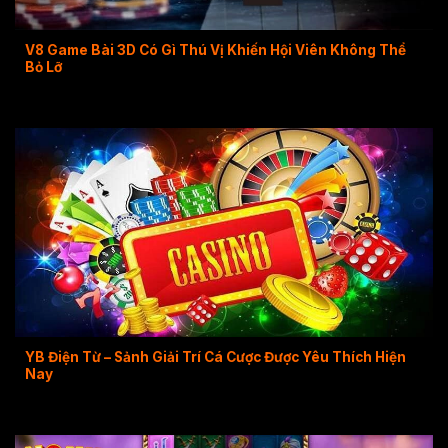
V8 Game Bài 3D Có Gì Thú Vị Khiến Hội Viên Không Thể
Bỏ Lỡ
YB Điện Từ – Sảnh Giải Trí Cá Cược Được Yêu Thích Hiện
Nay