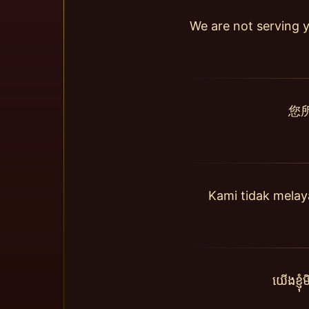
We are not serving y
您
Kami tidak mela
យើងខ្ញ