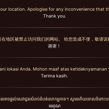
our location. Apologise for any inconvenience that 
Thank you.
所在地区被禁止访问我们的网站。 给您造成不便，敬请谅
谢谢！
yani lokasi Anda. Mohon maaf atas ketidaknyamanan 
Terima kasih.
ុំមិនអាចផ្តល់សេវាជូនសំរាប់តំបន់លោកអ្នកទេ។ សូមអភ័យទោសចំពោះបញ
អរគុណ