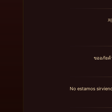
저
ขออภัยด้
No estamos sirviend