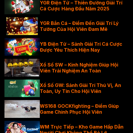
YGR Điện Tử – Thiên Đường Giải Trí
Cá Cược Hàng Đầu Năm 2025
YGR Bắn Cá – Điểm Đến Giải Trí Lý
Tưởng Của Hội Viên Đam Mê
YB Điện Từ – Sảnh Giải Trí Cá Cược
Được Yêu Thích Hiện Nay
Xổ Số SW – Kinh Nghiệm Giúp Hội
Viên Trải Nghiệm An Toàn
Xổ Số GW: Sảnh Giải Trí Thú Vị, An
Toàn, Uy Tín Cho Hội Viên
WS168 GOCKfighting – Điểm Giúp
Game Chinh Phục Hội Viên
WM Trực Tiếp – Kho Game Hấp Dẫn
Người Chơi Không Thể Bỏ Lỡ