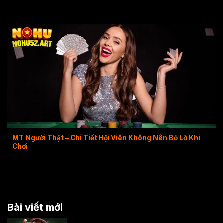
MT Người Thật – Chi Tiết Hội Viên Không Nên Bỏ Lỡ Khi
Chơi
Bài viết mới