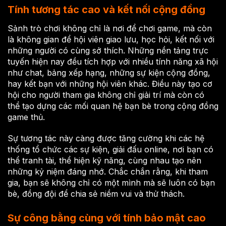
Tính tương tác cao và kết nối cộng đồng
Sảnh trò chơi không chỉ là nơi để chơi game, mà còn
là không gian để hội viên giao lưu, học hỏi, kết nối với
những người có cùng sở thích. Những nền tảng trực
tuyến hiện nay đều tích hợp với nhiều tính năng xã hội
như chat, bảng xếp hạng, những sự kiện cộng đồng,
hay kết bạn với những hội viên khác. Điều này tạo cơ
hội cho người tham gia không chỉ giải trí mà còn có
thể tạo dựng các mối quan hệ bạn bè trong cộng đồng
game thủ.
Sự tương tác này càng được tăng cường khi các hệ
thống tổ chức các sự kiện, giải đấu online, nơi bạn có
thể tranh tài, thể hiện kỹ năng, cùng nhau tạo nên
những kỷ niệm đáng nhớ. Chắc chắn rằng, khi tham
gia, bạn sẽ không chỉ có một mình mà sẽ luôn có bạn
bè, đồng đội để chia sẻ niềm vui và thử thách.
Sự công bằng cùng với tính bảo mật cao