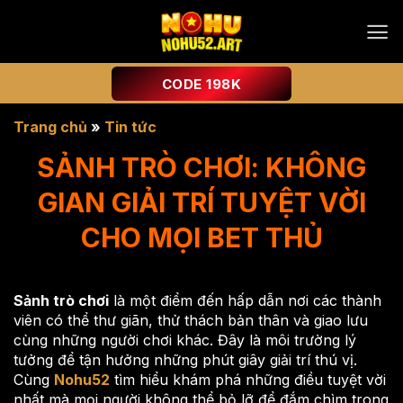
Chuyển
đến
nội
dung
CODE 198K
Trang chủ
»
Tin tức
SẢNH TRÒ CHƠI: KHÔNG
GIAN GIẢI TRÍ TUYỆT VỜI
CHO MỌI BET THỦ
Sảnh trò chơi
là một điểm đến hấp dẫn nơi các thành
viên có thể thư giãn, thử thách bản thân và giao lưu
cùng những người chơi khác. Đây là môi trường lý
tưởng để tận hưởng những phút giây giải trí thú vị.
Cùng
Nohu52
tìm hiểu khám phá những điều tuyệt vời
nhất mà mọi người không thể bỏ lỡ để đắm chìm trong