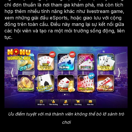
chỉ đơn thuần là nơi tham gia khám phá, mà còn tích
hợp thêm nhiều tính năng khác như livestream game,
xem những giải đấu eSports, hoặc giao lưu với cộng
đồng trên toàn cầu. Điều này mang lại sự kết nối giữa
các hội viên và tạo ra một môi trường sống động, liên
tục.
Ưu điểm tuyệt vời mà thành viên không thể bỏ lỡ sảnh trò
chơi