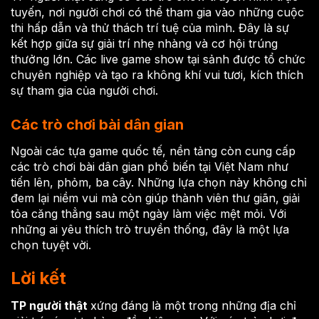
tuyến, nơi người chơi có thể tham gia vào những cuộc
thi hấp dẫn và thử thách trí tuệ của mình. Đây là sự
kết hợp giữa sự giải trí nhẹ nhàng và cơ hội trúng
thưởng lớn. Các live game show tại sảnh được tổ chức
chuyên nghiệp và tạo ra không khí vui tươi, kích thích
sự tham gia của người chơi.
Các trò chơi bài dân gian
Ngoài các tựa game quốc tế, nền tảng còn cung cấp
các trò chơi bài dân gian phổ biến tại Việt Nam như
tiến lên, phỏm, ba cây. Những lựa chọn này không chỉ
đem lại niềm vui mà còn giúp thành viên thư giãn, giải
tỏa căng thẳng sau một ngày làm việc mệt mỏi. Với
những ai yêu thích trò truyền thống, đây là một lựa
chọn tuyệt vời.
Lời kết
TP người thật
xứng đáng là một trong những địa chỉ