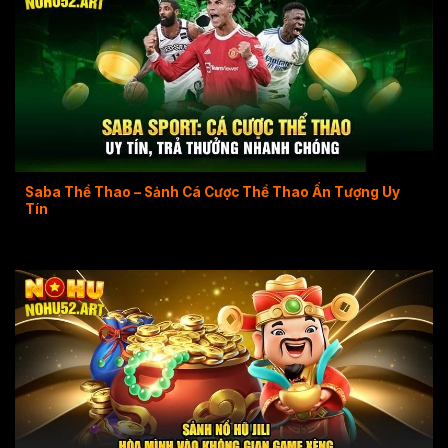
Saba Thể Thao – Sảnh Cá Cược Thể Thao Ấn Tượng Uy
Tín