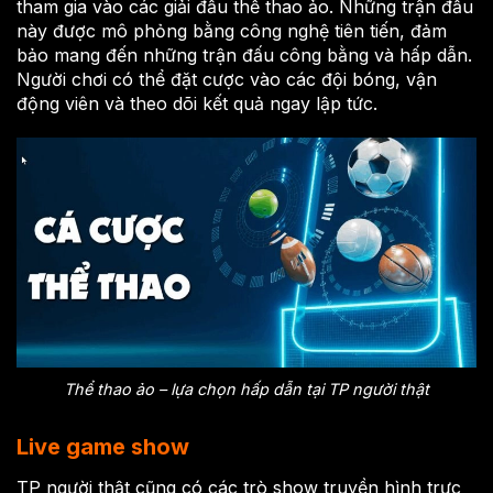
tham gia vào các giải đấu thể thao ảo. Những trận đấu
này được mô phỏng bằng công nghệ tiên tiến, đảm
bảo mang đến những trận đấu công bằng và hấp dẫn.
Người chơi có thể đặt cược vào các đội bóng, vận
động viên và theo dõi kết quả ngay lập tức.
Thể thao ảo – lựa chọn hấp dẫn tại TP người thật
Live game show
TP người thật cũng có các trò show truyền hình trực