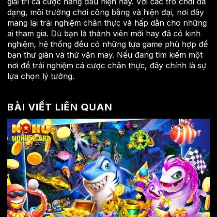
giải trí cá cược hàng đầu hiện nay. Với các trò chơi đa
dạng, môi trường chơi công bằng và hiện đại, nơi đây
mang lại trải nghiệm chân thực và hấp dẫn cho những
ai tham gia. Dù bạn là thành viên mới hay đã có kinh
nghiệm, hệ thống đều có những tựa game phù hợp để
bạn thư giãn và thử vận may. Nếu đang tìm kiếm một
nơi để trải nghiệm cá cược chân thực, đây chính là sự
lựa chọn lý tưởng.
BÀI VIẾT LIÊN QUAN